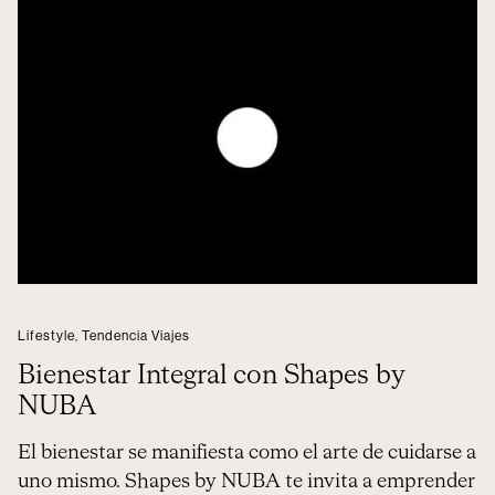
Lifestyle
,
Tendencia Viajes
Bienestar Integral con Shapes by
NUBA
El bienestar se manifiesta como el arte de cuidarse a
uno mismo. Shapes by NUBA te invita a emprender