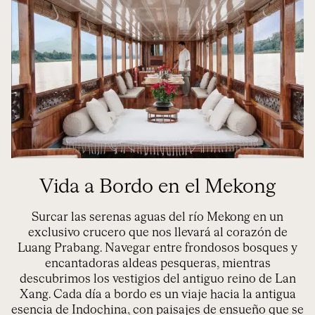
Vida a Bordo en el Mekong
Surca
r
las
serenas
aguas del
río Mekong en un
exclusivo crucero
que
nos
llevará al corazón de
Luang
Prabang
. Navega
r
entre frondosos bosques y
encantadoras aldeas pesqueras, mientras
descubr
imo
s los vestigios del antiguo reino de
Lan
Xang
. Cada día a bordo es un viaje hacia la
antigua
esencia de Indochina,
con paisajes de ensueño que se