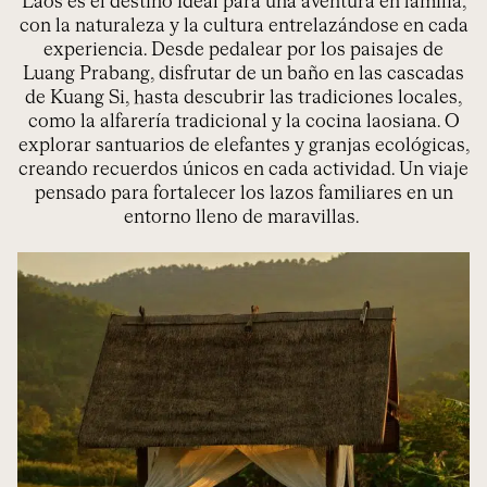
Laos es el destino ideal para una aventura en familia,
con
la naturaleza y la cultura
entrelazándose
en cada
experiencia
. D
esde
pedalear por los paisajes de
Luang
Prabang
,
disfruta
r
de
un baño en las cascadas
de
Kuang
Si
, hasta
descubr
ir
las tradiciones locales,
como la alfarería tradicional
y
la cocina laosiana.
O
e
xplora
r
santuarios de elefantes
y granjas ecológicas,
creando recuerdos únicos en cada actividad. Un viaje
pensado para fortalecer los lazos familiares en un
entorno lleno de maravillas.