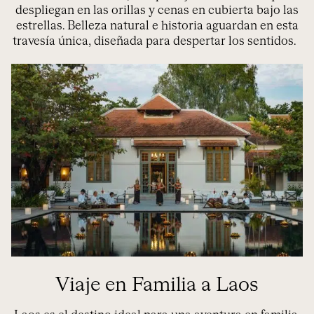
despliegan
en las orillas
y cenas
en cubierta
bajo las
estrellas.
B
elleza natural
e
historia
aguardan en esta
travesía
única
,
diseñada para despertar los sentidos.
Viaje en Familia a Laos