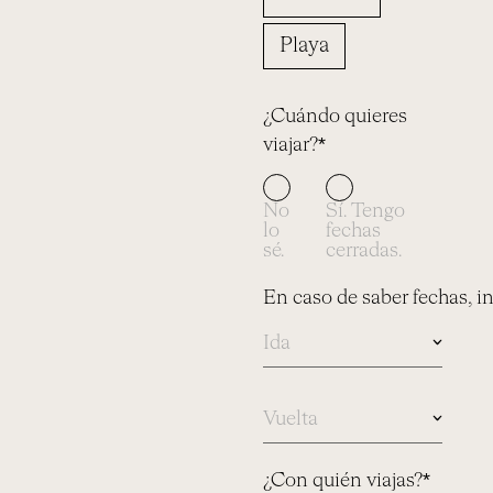
Playa
¿Cuándo quieres
viajar?*
No
Sí. Tengo
lo
fechas
sé.
cerradas.
En caso de saber fechas, i
En
caso
de
saber
¿Con quién viajas?*
fechas,