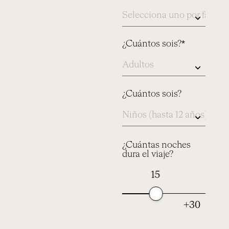
índicanos
aqui
¿Cuántos sois?*
¿Cuántos sois?
¿Cuántas noches
dura el viaje?
15
+30