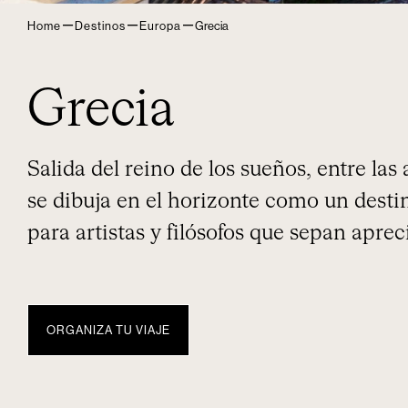
–
–
–
Home
Destinos
Europa
Grecia
Grecia
Salida del reino de los sueños, entre la
se dibuja en el horizonte como un desti
para artistas y filósofos que sepan apreci
ORGANIZA TU VIAJE
DIARIO
TEMPORADA
EXPERIENCIAS NUBA
GRECIA