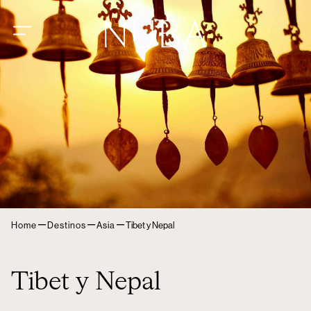
–
–
–
Home
Destinos
Asia
Tibet y Nepal
Tibet y Nepal