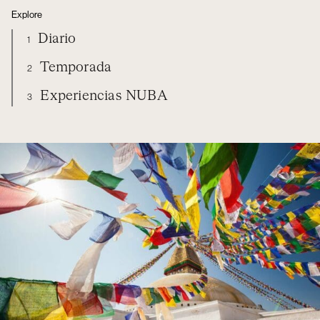
Explore
Diario
1
Temporada
2
Experiencias NUBA
3
TIBET Y NEPAL
DIARIO
TEMPORADA
EXPERIENCIAS NUBA
ORGANIZA TU VIAJE