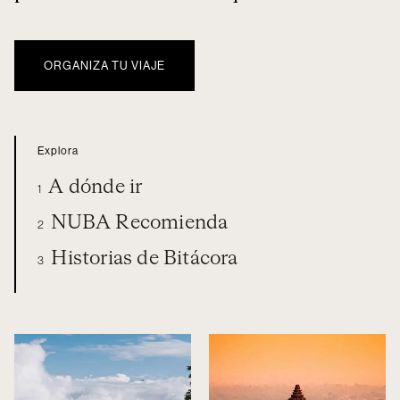
ORGANIZA TU VIAJE
Explora
A dónde ir
1
NUBA Recomienda
2
Historias de Bitácora
3
ASIA
A DÓNDE IR
NUBA RECOMIENDA
HISTORIAS DE BITÁCORA