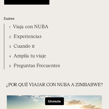
Explore
Viaja con NUBA
1
Experiencias
2
Cuando ir
3
Amplía tu viaje
4
Preguntas Frecuentes
5
VIAJA CON NUBA
EXPERIENCIAS
ZIMBABWE
CUÁNDO IR
AMPLÍA TU VIAJE
PREGUNTAS FRECUENTES
¿POR QUÉ VIAJAR CON NUBA A ZIMBABWE?
ORGANIZA TU VIAJE