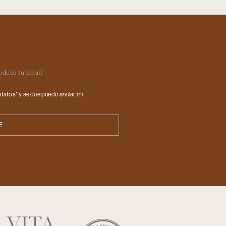
ail
datos* y sé que puedo anular mi