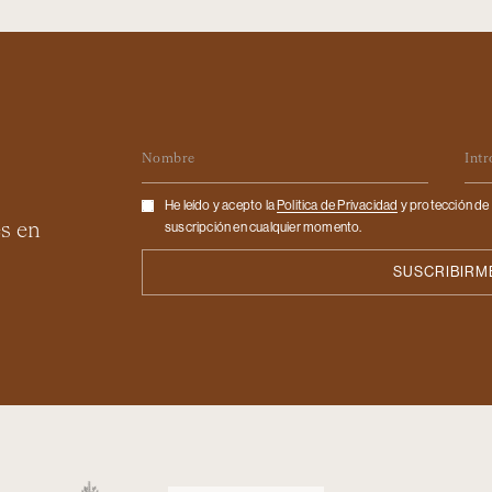
Nombre
Em
Checkbox
He leído y acepto la
Politica de Privacidad
y protección de 
es en
suscripción en cualquier momento.