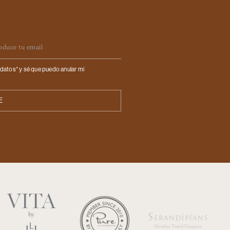
ail
datos* y sé que puedo anular mi