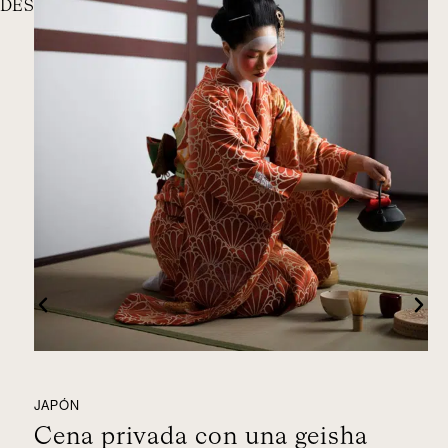
DESTACADAS
JAPÓN
ES
Cena privada con una geisha
V