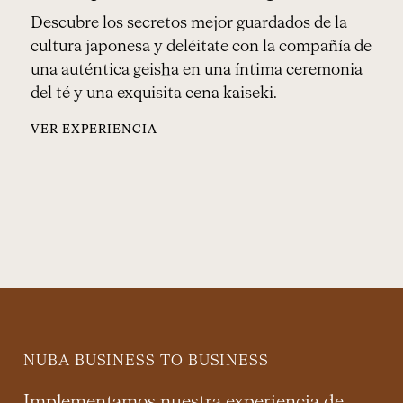
Descubre los secretos mejor guardados de la
Un
cultura japonesa y deléitate con la compañía de
pe
una auténtica geisha en una íntima ceremonia
vi
del té y una exquisita cena kaiseki.
VE
VER EXPERIENCIA
NUBA BUSINESS TO BUSINESS
Implementamos nuestra experiencia de