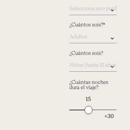
índicanos
aqui
¿Cuántos sois?*
¿Cuántos sois?
¿Cuántas noches
dura el viaje?
15
+30