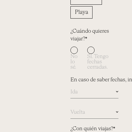
Playa
¿Cuándo quieres
viajar?*
No
Sí. Tengo
lo
fechas
sé.
cerradas.
En caso de saber fechas, i
En
caso
de
saber
¿Con quién viajas?*
fechas,