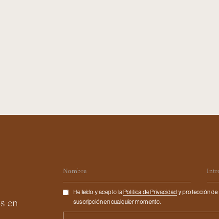
Nombre
Em
Checkbox
He leído y acepto la
Politica de Privacidad
y protección de 
es en
suscripción en cualquier momento.