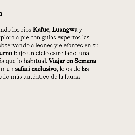
n
onde los ríos
Kafue
,
Luangwa
y
plora a pie con guías expertos las
observando a leones y elefantes en su
turno
bajo un cielo estrellado, una
s que lo habitual.
Viajar en Semana
vir un
safari exclusivo
, lejos de las
lado más auténtico de la fauna