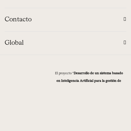
Contacto
Global
El proyecto “
Desarrollo de un sistema basado
en Inteligencia Artificial para la gestión de
clientes y personalización de servicios
NUBAIA
” ha sido subvencionado dentro del
programa de Ayudas para proyectos de
digitalización de «última milla» en empresas
del sector turístico, concedidas por la
Secretaría de Estado de Turismo y el