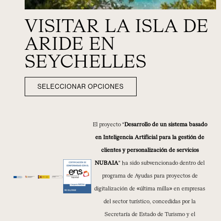
VISITAR LA ISLA DE
ARIDE EN
SEYCHELLES
SELECCIONAR OPCIONES
El proyecto “
Desarrollo de un sistema basado
en Inteligencia Artificial para la gestión de
clientes y personalización de servicios
NUBAIA
” ha sido subvencionado dentro del
programa de Ayudas para proyectos de
digitalización de «última milla» en empresas
del sector turístico, concedidas por la
Secretaría de Estado de Turismo y el