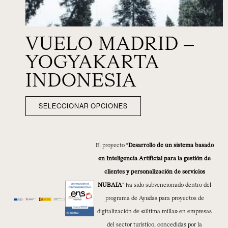
VUELO MADRID –
YOGYAKARTA
INDONESIA
SELECCIONAR OPCIONES
El proyecto “
Desarrollo de un sistema basado
en Inteligencia Artificial para la gestión de
clientes y personalización de servicios
NUBAIA
” ha sido subvencionado dentro del
programa de Ayudas para proyectos de
digitalización de «última milla» en empresas
del sector turístico, concedidas por la