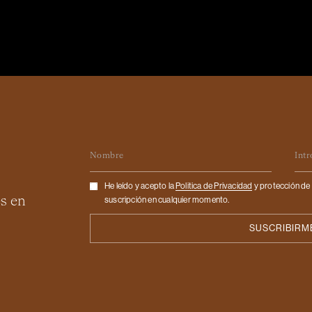
Nombre
Em
Checkbox
He leído y acepto la
Politica de Privacidad
y protección de 
es en
suscripción en cualquier momento.