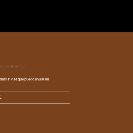
ail
datos* y sé que puedo anular mi