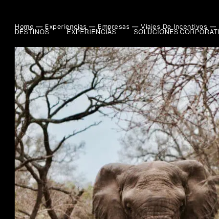
Home ―
Experiencias ―
Empresas ―
Viajes De Incentivos ―
DESTINOS
EXPERIENCIAS
SOLUCIONES CORPORAT