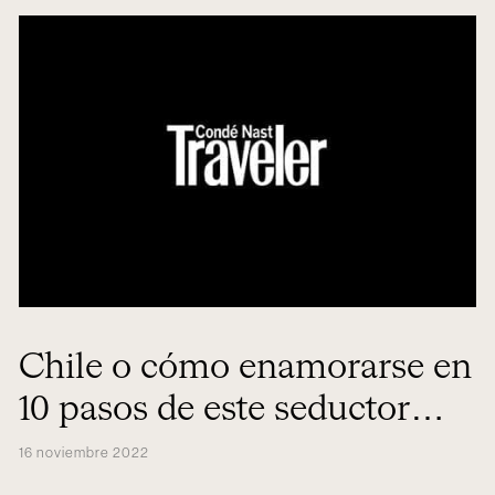
Chile o cómo enamorarse en
10 pasos de este seductor
país ahora que allí es verano
16 noviembre 2022