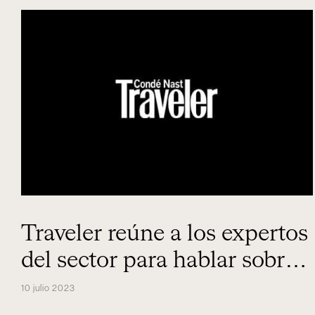
Traveler reúne a los expertos
del sector para hablar sobre
el futuro del viaje
10 julio 2023