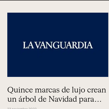
Quince marcas de lujo crean
un árbol de Navidad para
recaudar fondos en una
23 noviembre 2022