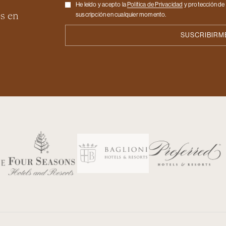
Checkbox
He leído y acepto la
Politica de Privacidad
y protección de 
es en
suscripción en cualquier momento.