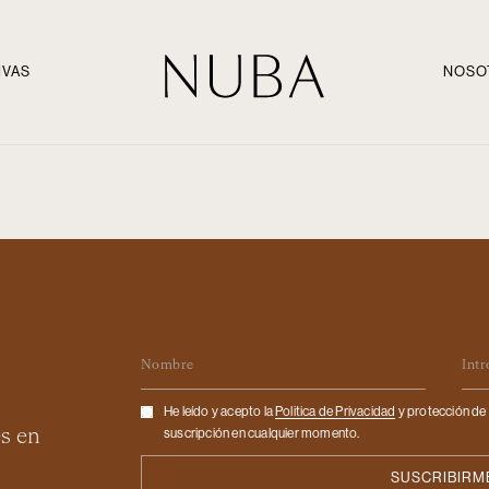
IVAS
NOSO
Nombre
Em
Checkbox
He leído y acepto la
Politica de Privacidad
y protección de 
es en
suscripción en cualquier momento.