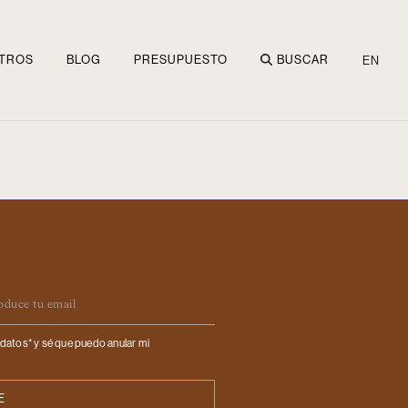
TROS
BLOG
PRESUPUESTO
BUSCAR
EN
ail
datos* y sé que puedo anular mi