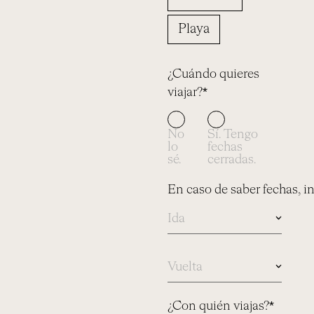
Playa
¿Cuándo quieres
viajar?*
No
Sí. Tengo
lo
fechas
sé.
cerradas.
En caso de saber fechas, i
En
caso
de
saber
¿Con quién viajas?*
fechas,