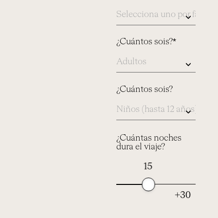
índicanos
aqui
¿Cuántos sois?*
¿Cuántos sois?
¿Cuántas noches
dura el viaje?
15
+30