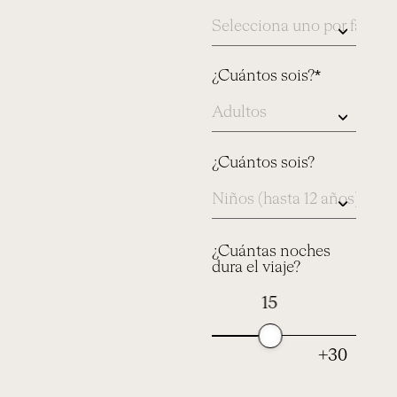
índicanos
aqui
¿Cuántos sois?*
¿Cuántos sois?
¿Cuántas noches
dura el viaje?
15
+30