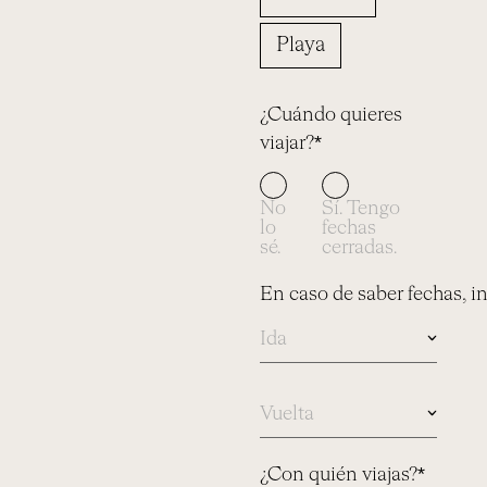
Playa
¿Cuándo quieres
viajar?*
No
Sí. Tengo
lo
fechas
sé.
cerradas.
En caso de saber fechas, i
En
caso
de
saber
¿Con quién viajas?*
fechas,