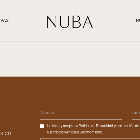
IVAS
N
Nombre
Em
Checkbox
He leído y acepto la
Politica de Privacidad
y protección de 
es en
suscripción en cualquier momento.