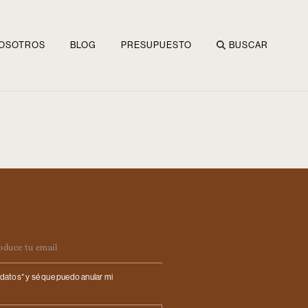
OSOTROS
BLOG
PRESUPUESTO
BUSCAR
ail
datos* y sé que puedo anular mi