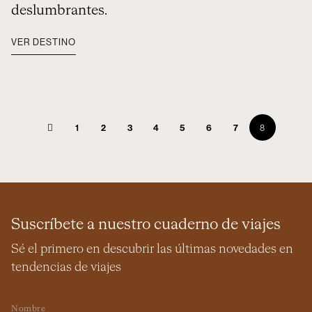
deslumbrantes.
VER DESTINO
1
2
3
4
5
6
7
8
Suscríbete a nuestro cuaderno de viajes
Sé el primero en descubrir las últimas novedades en
tendencias de viajes
Nombre