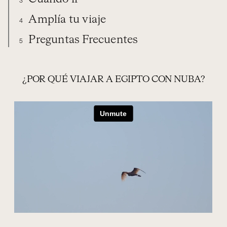
3
Amplía tu viaje
4
Preguntas Frecuentes
5
EGIPTO
VIAJA CON NUBA
EXPERIENCIAS
CUÁNDO IR
¿POR QUÉ VIAJAR A EGIPTO CON NUBA?
AMPLÍA TU VIAJE
PREGUNTAS FRECUENTES
ORGANIZA TU VIAJE