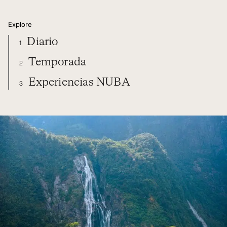
Explore
Diario
1
Temporada
2
Experiencias NUBA
3
NUEVA ZELANDA
DIARIO
TEMPORADA
EXPERIENCIAS NUBA
ORGANIZA TU VIAJE