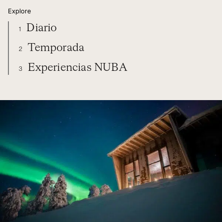
Explore
Diario
1
Temporada
2
Experiencias NUBA
3
FINLANDIA
DIARIO
TEMPORADA
EXPERIENCIAS NUBA
ORGANIZA TU VIAJE