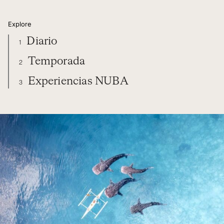
Explore
Diario
1
Temporada
2
Experiencias NUBA
3
FILIPINAS
DIARIO
TEMPORADA
EXPERIENCIAS NUBA
ORGANIZA TU VIAJE