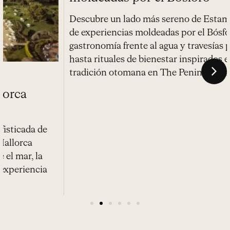
Tendencia Viajes
Más allá de la orilla: experiencias
moldeadas por el Bósforo
Descubre un lado más sereno de Estambul a través
de experiencias moldeadas por el Bósforo, desde
gastronomía frente al agua y travesías privadas
hasta rituales de bienestar inspirados en la
tradición otomana en The Peninsula Istanbul.
1
2
3
4
5
6