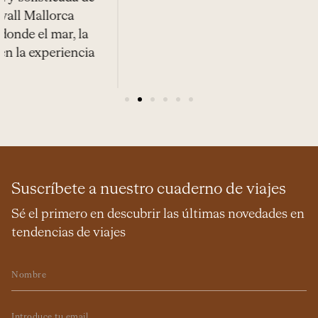
de experiencias moldeadas por el Bósforo, desde
gastronomía frente al agua y travesías privadas
hasta rituales de bienestar inspirados en la
tradición otomana en The Peninsula Istanbul.
1
2
3
4
5
6
Suscríbete a nuestro cuaderno de viajes
Sé el primero en descubrir las últimas novedades en
tendencias de viajes
Nombre
Email