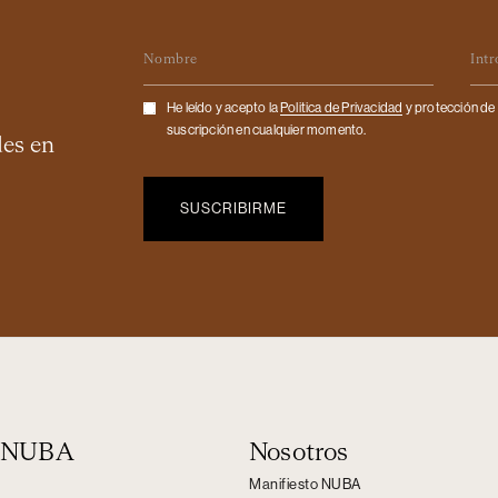
Nombre
Ema
Checkbox
He leído y acepto la
Politica de Privacidad
y protección de 
suscripción en cualquier momento.
des en
n NUBA
Nosotros
Manifiesto NUBA