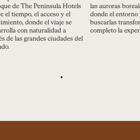
e The Peninsula Hotels
las auroras boreales en 
iempo, el acceso y el
donde el entorno y la 
o, donde el viaje se
buscarlas transforman 
 con naturalidad a
completo la experiencia
las grandes ciudades del
1
2
3
4
5
6