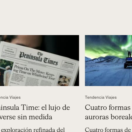
jes
Tendencia Viajes
a Time: el lujo de
Cuatro formas de viv
 sin medida
auroras boreales en 
ación refinada del
Cuatro formas de exper