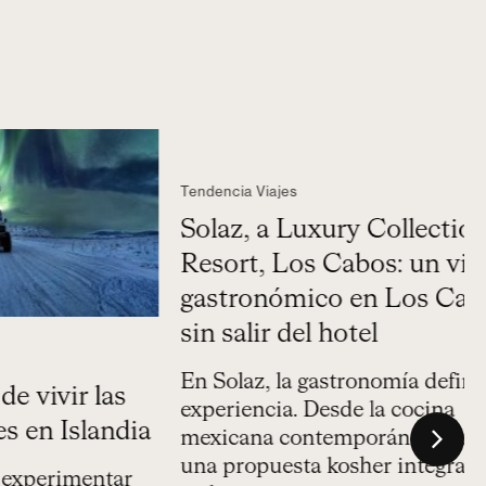
T
c
Tendencia Viajes
L
ir las
Solaz, a Luxury Collection
r
u
Islandia
Resort, Los Cabos: un viaje
c
gastronómico en Los Cabos
imentar
s