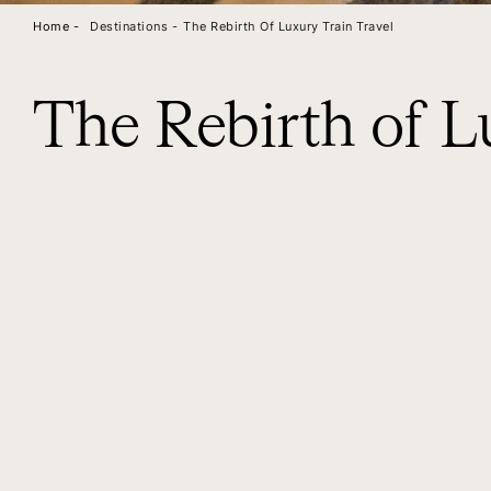
Home -
Destinations -
The Rebirth Of Luxury Train Travel
The Rebirth of L
DIARY
SEASON
NU
THE REBIRTH OF LUXURY TRAIN TRAVEL