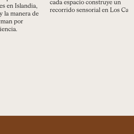
sin salir del hotel
Islandia,
e
manera de
s
En Solaz, la gastronomía define la
por
u
experiencia. Desde la cocina
.
m
mexicana contemporánea hasta
una propuesta kosher integrada,
cada espacio construye un
recorrido sensorial en Los Cabos.