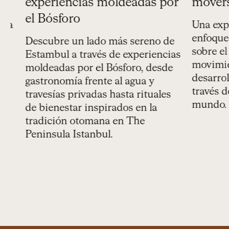
experiencias moldeadas por
moverse
el Bósforo
a
Una explor
enfoque d
Descubre un lado más sereno de
sobre el t
Estambul a través de experiencias
movimient
moldeadas por el Bósforo, desde
desarrolla
gastronomía frente al agua y
través de 
travesías privadas hasta rituales
mundo.
de bienestar inspirados en la
tradición otomana en The
Peninsula Istanbul.