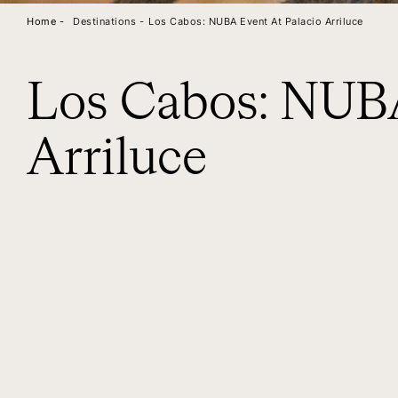
Home -
Destinations -
Los Cabos: NUBA Event At Palacio Arriluce
Los Cabos: NUBA
Arriluce
DIARY
SE
LOS CABOS: NUBA EVENT AT PALACIO ARRILUCE