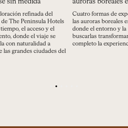
 sin medida
auroras boreales en 
ación refinada del
Cuatro formas de exper
e The Peninsula Hotels
las auroras boreales en 
iempo, el acceso y el
donde el entorno y la 
o, donde el viaje se
buscarlas transforman 
 con naturalidad a
completo la experiencia
las grandes ciudades del
1
2
3
4
5
6