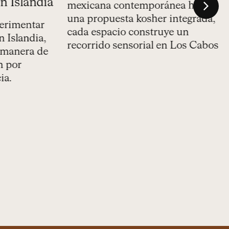
Islandia
Resort, Los Cabos: un viaje
c
gastronómico en Los Cabos
imentar
s
sin salir del hotel
Islandia,
e
manera de
s
En Solaz, la gastronomía define la
por
u
experiencia. Desde la cocina
.
m
mexicana contemporánea hasta
una propuesta kosher integrada,
cada espacio construye un
recorrido sensorial en Los Cabos.