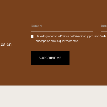
Nombre
Ema
Checkbox
He leído y acepto la
Politica de Privacidad
y protección de 
suscripción en cualquier momento.
des en