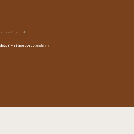
il
datos* y sé que puedo anular mi