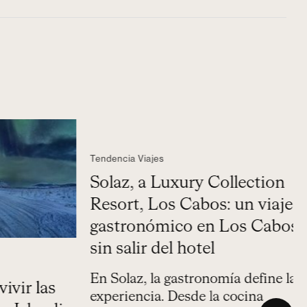
T
c
Tendencia Viajes
L
ir las
Solaz, a Luxury Collection
r
u