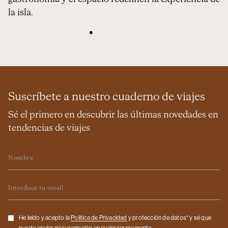
la isla.
1
2
3
4
5
6
Suscríbete a nuestro cuaderno de viajes
Sé el primero en descubrir las últimas novedades en
tendencias de viajes
Nombre
Email
Checkbox
He leído y acepto la
Politica de Privacidad
y protección de datos* y sé que
puedo anular mi suscripción en cualquier momento.