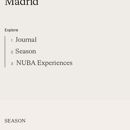
Madrid
Explore
Journal
1
Season
2
NUBA Experiences
3
VILLA NUBA” EVENT AT ROSEWOOD VILLA MAGNA MADRID
DIARY
SEASON
NUBA EXPERIENCES
ORGANIZE YOUR TRIP
SEASON