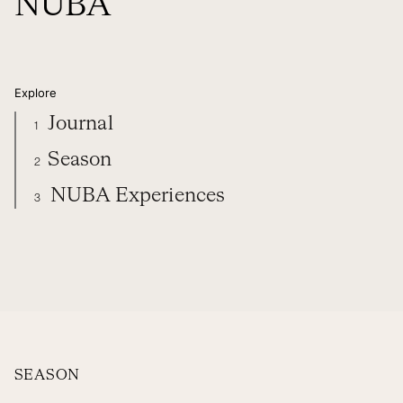
NUBA
Explore
Journal
1
Season
2
NUBA Experiences
3
A JOURNEY TO THE HEART OF ART WITH SHAPES BY NUBA
DIARY
SEASON
NUBA EXPERIENCES
ORGANIZE YOUR TRIP
SEASON