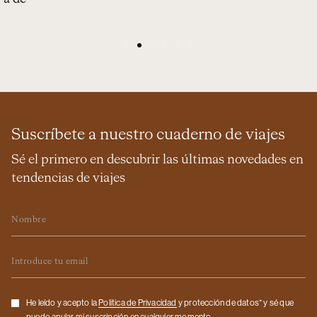
tradición otomana en The Peninsula Istanbul.
1
2
3
4
5
6
Suscríbete a nuestro cuaderno de viajes
Sé el primero en descubrir las últimas novedades en
tendencias de viajes
Nombre
Email
Checkbox
He leído y acepto la
Politica de Privacidad
y protección de datos* y sé que
puedo anular mi suscripción en cualquier momento.