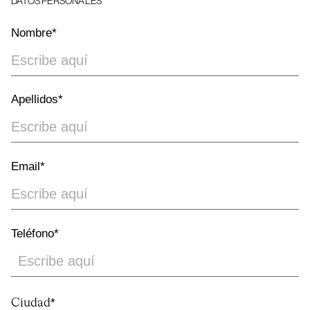
DATOS PERSONALES
Nombre*
Apellidos*
Email*
Teléfono*
Address
Ciudad*